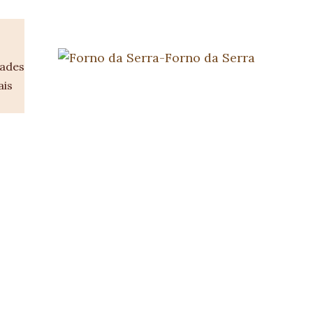
dades
ais